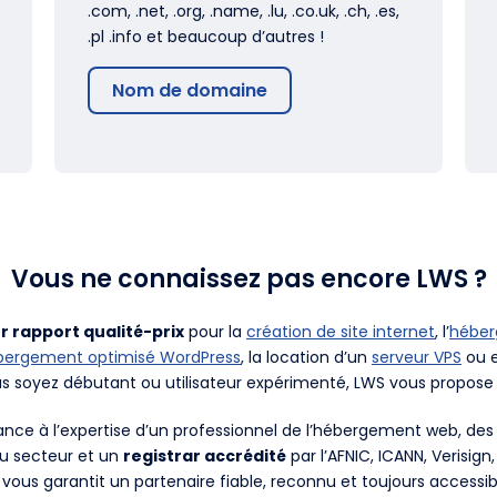
.com, .net, .org, .name, .lu, .co.uk, .ch, .es,
.pl .info et beaucoup d’autres !
Nom de domaine
Vous ne connaissez pas encore LWS ?
r rapport qualité-prix
pour la
création de site internet
, l’
hébe
bergement optimisé WordPress
, la location d’un
serveur VPS
ou e
us soyez débutant ou utilisateur expérimenté, LWS vous propose 
fiance à l’expertise d’un professionnel de l’hébergement web, d
du secteur et un
registrar accrédité
par l’AFNIC, ICANN, Verisign
 vous garantit un partenaire fiable, reconnu et toujours accessib